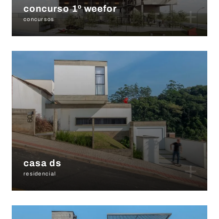
+
concurso 1º weefor
concursos
+
casa ds
residencial