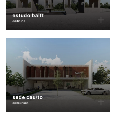
+
estudo baltt
edifícios
+
sede cau/to
concursos