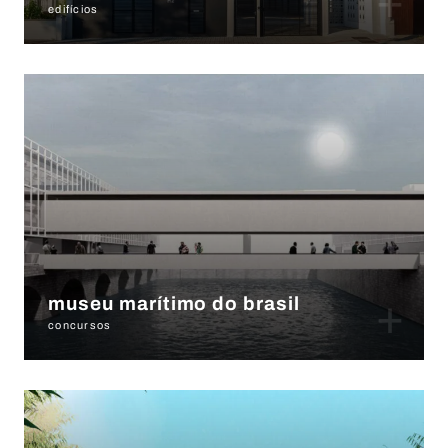
+
edifícios
+
museu marítimo do brasil
concursos