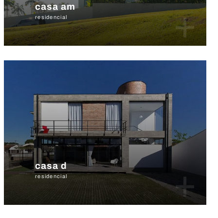
casa am
+
residencial
casa d
+
residencial