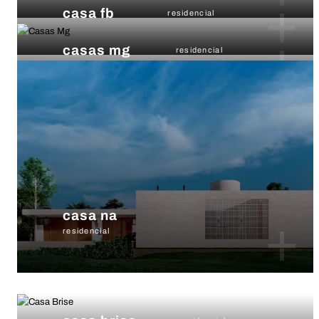
+
casa fb
residencial
+
casas mg
residencial
casa na
+
residencial