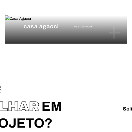
+
casa agacci
residencial
S
ALHAR
EM
Sol
ROJETO?