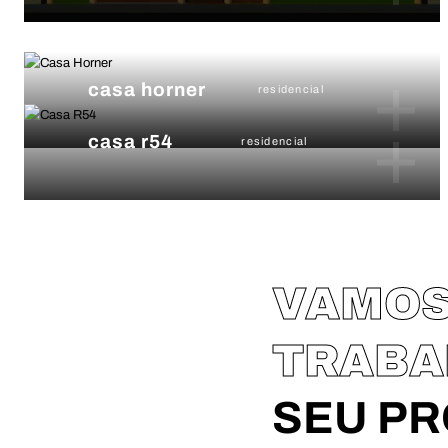
+
casa horner
residencial
+
casa r54
residencial
VAMO
TRAB
SEU P