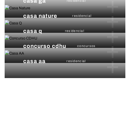
+
casa ga
residencial
+
casa nature
residencial
+
casa q
residencial
+
concurso cdhu
concursos
+
casa aa
residencial