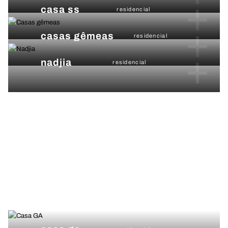
+
casa ss
residencial
+
casas gêmeas
residencial
+
nadjia
residencial