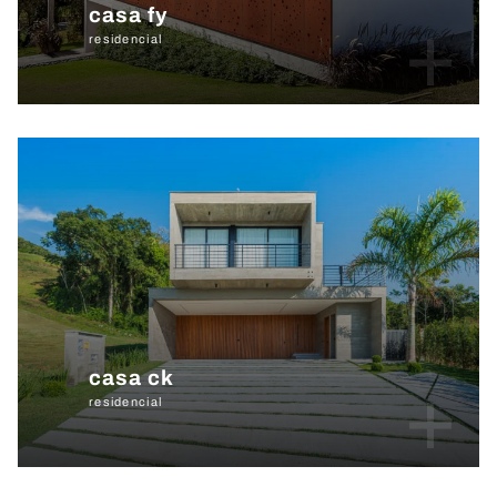
casa fy
+
residencial
casa ck
+
residencial