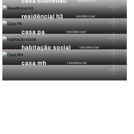
+
casa blumenau
residencial
+
residêncial h3
residencial
+
casa pa
residencial
+
habitação social
residencial
+
casa mh
residencial