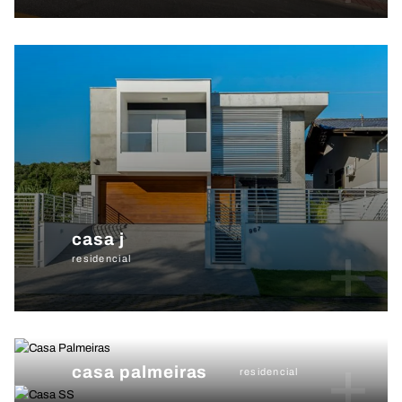
casa j
+
residencial
+
casa palmeiras
residencial