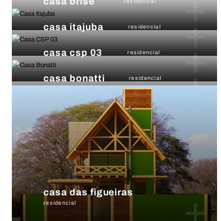
+
casa brise
residencial
+
casa itajuba
residencial
+
casa csp 03
residencial
+
casa bonatti
residencial
casa das figueiras
+
residencial