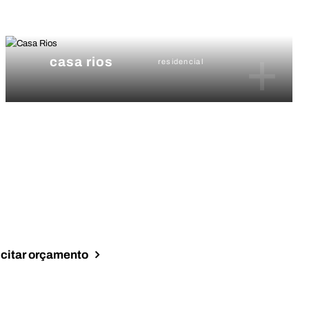
+
casa rios
residencial
icitar orçamento