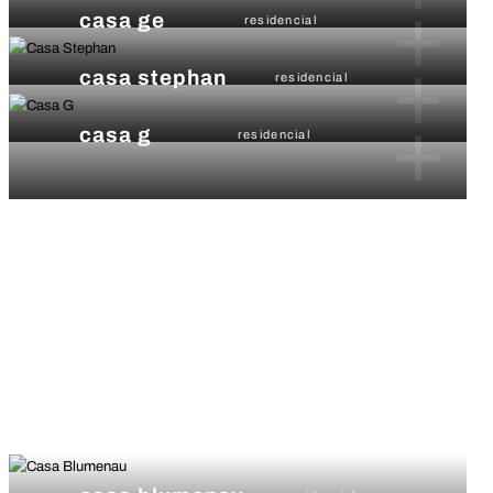
+
casa ge
residencial
+
casa stephan
residencial
+
casa g
residencial