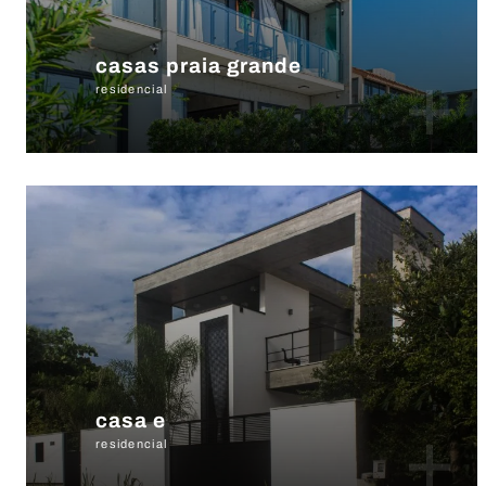
casas praia grande
+
residencial
casa e
+
residencial