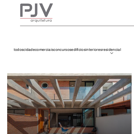
todos
cidade
comerciais
concursos
edifícios
interiores
residencial