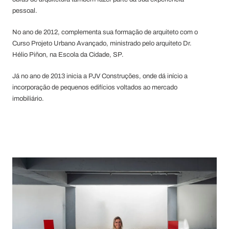
pessoal.
No ano de 2012, complementa sua formação de arquiteto com o
Curso Projeto Urbano Avançado, ministrado pelo arquiteto Dr.
Hélio Piñon, na Escola da Cidade, SP.
Já no ano de 2013 inicia a PJV Construções, onde dá início a
incorporação de pequenos edifícios voltados ao mercado
imobiliário.
Durante 7 anos (2015 a 2022) foi professor de projeto
arquitetônico na Unifebe, em Brusque- SC, podendo aliar teoria e
prática em sua atividade profissional.
Alguns de seus projetos encontram-se publicados em sites
como Archdaily, Galeria da Arquitetura, Vitruvius, entre outros e
em algumas revistas de arquitetura como Revista AU e Revista
Projeto.
Possui participações em concursos de arquitetura, tendo