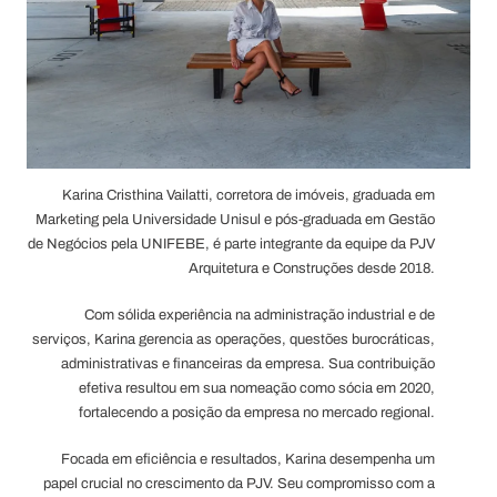
recebido algumas premiações e menções honrosas,
destacando-se a Premiação IAB-SC 2021, com dois projetos
reconhecidos, tendo um deles vindo a participar posteriormente
da Exposição Itália-Brasil, na cidade de Curitiba, uma iniciativa
do Consulado Geral da Itália em parceria com o IAB-BR e
curadoria do arquiteto Fernando Canalli.
Karina Cristhina Vailatti, corretora de imóveis, graduada em
Marketing pela Universidade Unisul e pós-graduada em Gestão
de Negócios pela UNIFEBE, é parte integrante da equipe da PJV
Arquitetura e Construções desde 2018.
Com sólida experiência na administração industrial e de
serviços, Karina gerencia as operações, questões burocráticas,
administrativas e financeiras da empresa. Sua contribuição
efetiva resultou em sua nomeação como sócia em 2020,
fortalecendo a posição da empresa no mercado regional.
Focada em eficiência e resultados, Karina desempenha um
papel crucial no crescimento da PJV. Seu compromisso com a