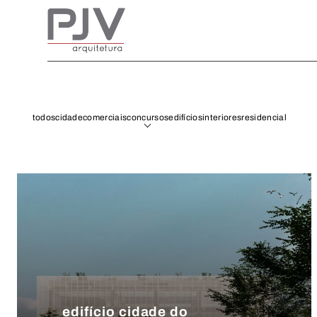
todos
cidade
comerciais
concursos
edifícios
interiores
residencial
edifício cidade do