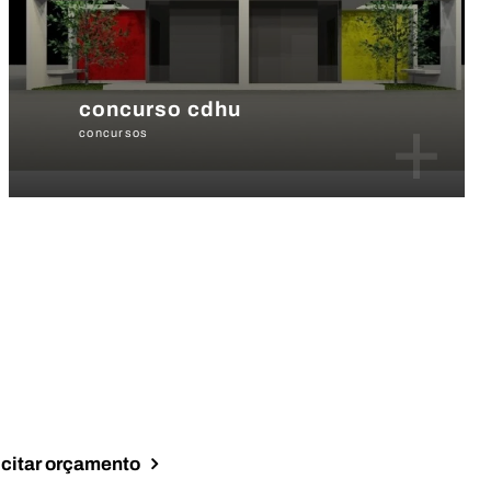
concurso cdhu
+
concursos
icitar orçamento