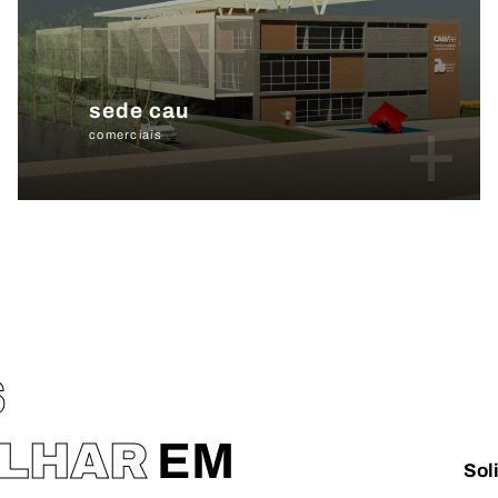
sede cau
+
comerciais
S
ALHAR
EM
Sol