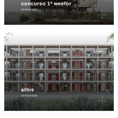
concurso 1º weefor
+
concursos
athis
+
concursos