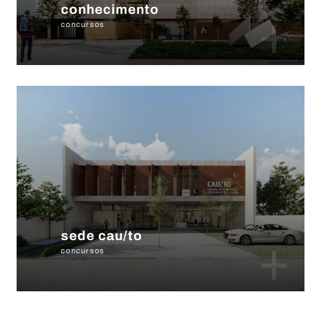
conhecimento
+
concursos
sede cau/to
+
concursos