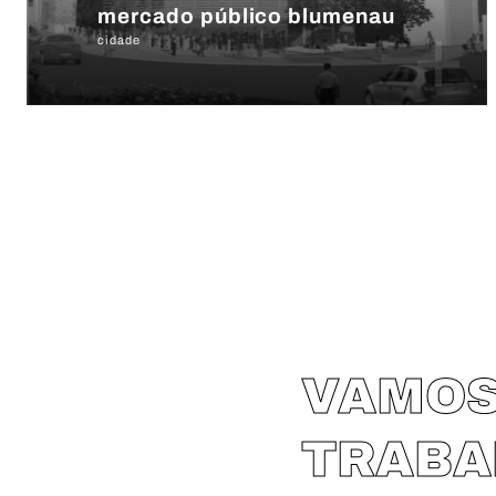
mercado público blumenau
+
cidade
VAMO
TRAB