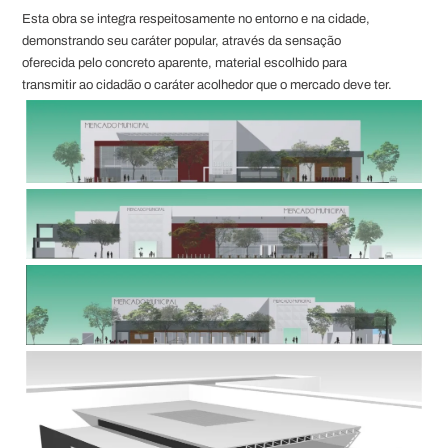
Esta obra se integra respeitosamente no entorno e na cidade,
demonstrando seu caráter popular, através da sensação
oferecida pelo concreto aparente, material escolhido para
transmitir ao cidadão o caráter acolhedor que o mercado deve ter.
A disposição espacial das demais edificações configura-se a
partir do ponto de encontro do mercado, marcado por uma praça
formada com o agrupamento dos equipamentos que geram maior
interação social entre os usuários. Este será caracterizado como
espaço cultural, e proporcionará maior permanência do usuário
no mercado, servindo também de palco para as manifestações
culturais.
Composição e evolução da forma
Quadro 01
– A idéia parte de duas linhas que configuram as entradas
principais do mercado.
– Estas linhas formatam o desenho do calçadão cultural,