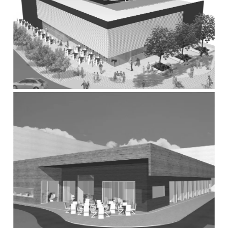
resultado da intenção de proporcionar permeabilidade entre o
mercado e a cidade.
– Este espaço também se conforma como principal elemento
articulador da evolução e da composição da forma.
– organiza e distribui as funções, setorizando claramente o
programa solicitado.
– A área de serviços e apoio, que inclui setor de utilidades, carga
e descarga e área de recepção de mercadorias, está localizada
na única face do terreno que não está aberta a cidade.
– O restaurante e a choperia são dispostos de forma a evidenciar
a esquina onde funciona a praça cultural do mercado. Com
acesso externo direto, esta praça ainda comtempla as 6 lojas da
praça de alimentação, além de espaço gourmet, café e
sanitários. Caracteriza-se assim o local de
– A área de convívio, caracterizada pelo encontro entre o
calçadão cultural e a praça de alimentação (praça cultural) está
locada na esquina do terreno de maior integração com demais