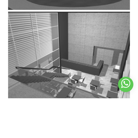
acontecimentos do entorno, a Vila Germânica e o Galegão.
EFICIÊNCIA ENERGÉTICA
A proposta de racionalização energética faz parte da concepção
arquitetônica inicial. Para se obter maior conforto térmico, optou-
se por pé-direitos bem altos em todas as circulações, chegando
a 8 m de altura na praça de alimentação e 11 m de altura em todo
o percurso do calçadão cultural.
Todas as circulações possuem também entrada de luz natural,
através de uma cobertura zenital, devidamente protegida com
película contra o sol devido ao excesso de calor que faz em
Blumenau, além da grelha, elemento da arquietura que funciona
como brise além de criar um agradável jogo de sombras e luzes.
Este elemento vazado também se repete na rampa de
circulação, onde além da entrada de luz, também há ventilação
constante, pois a mesma já possui uma grande cobertura de
proteção.
Por fim, o brise é aplicado com maior impacto na esquina mais