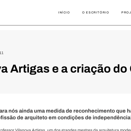
INÍCIO
O ESCRITÓRIO
PRO
11
a Artigas e a criação d
para nós ainda uma medida de reconhecimento que h
ofissão de arquiteto em condições de independência
professor Vilanova Artigas, um dos grandes mestres da arquitetura moder