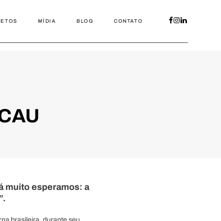
JETOS
MÍDIA
BLOG
CONTATO
o CAU
á muito esperamos: a
”.
na brasileira, durante seu