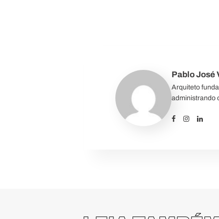
Pablo José V
Arquiteto fund
administrando o