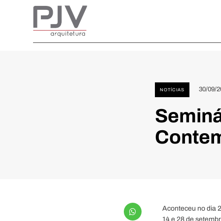
30/09/2
NOTÍCIAS
Seminá
Conte
Aconteceu no dia 
14 e 28 de setembr