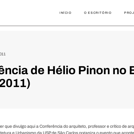
INÍCIO
O ESCRITÓRIO
PRO
011
ncia de Hélio Pinon no B
/2011)
 que divulgo aqui a Conferência do arquiteto, professor e crítico de arq
uitetura e Urbanismo da USP de São Carlos organiza o evento que acont