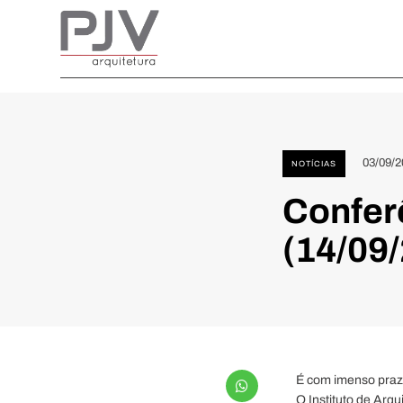
03/09/2
NOTÍCIAS
Conferê
(14/09
É com imenso prazer
O Instituto de Arq