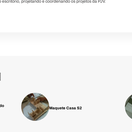
 escritório, projetando e coordenando os projetos da PJV.
M
 do
Maquete Casa S2