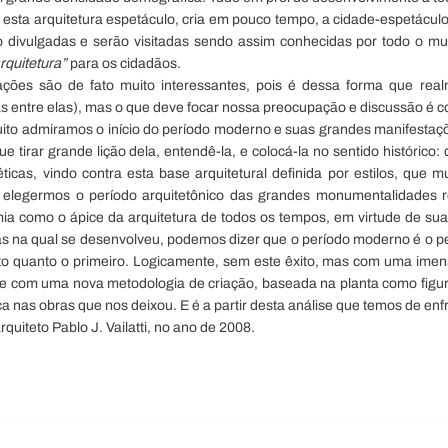
esta arquitetura espetáculo, cria em pouco tempo, a cidade-espetáculo
 divulgadas e serão visitadas sendo assim conhecidas por todo o mu
rquitetura”
para os cidadãos.
ções são de fato muito interessantes, pois é dessa forma que real
 entre elas), mas o que deve focar nossa preocupação e discussão é c
ito admiramos o início do período moderno e suas grandes manifestaç
ue tirar grande lição dela, entendê-la, e colocá-la no sentido histórico
ticas, vindo contra esta base arquitetural definida por estilos, que 
 elegermos o período arquitetônico das grandes monumentalidades 
ia como o ápice da arquitetura de todos os tempos, em virtude de sua
as na qual se desenvolveu, podemos dizer que o período moderno é o per
ito quanto o primeiro. Logicamente, sem este êxito, mas com uma imen
 e com uma nova metodologia de criação, baseada na planta como figur
 nas obras que nos deixou. E é a partir desta análise que temos de enfre
arquiteto Pablo J. Vailatti, no ano de 2008.