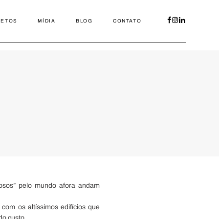
JETOS
MÍDIA
BLOG
CONTATO
amosos” pelo mundo afora andam
om os altíssimos edifícios que
do custo.