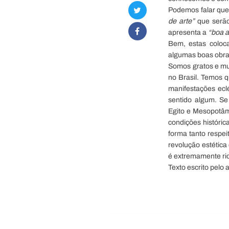
Podemos falar que 
de arte”
que serão
apresenta a
“boa a
Bem, estas coloca
algumas boas obras
Somos gratos e mu
no Brasil. Temos q
manifestações eclé
sentido algum. Se
Egito e Mesopotâm
condições históric
forma tanto respe
revolução estética
é extremamente rica
Texto escrito pelo 