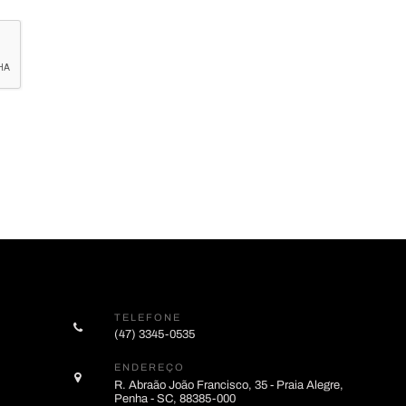
TELEFONE
(47) 3345-0535
ENDEREÇO
R. Abraão João Francisco, 35 - Praia Alegre,
Penha - SC, 88385-000