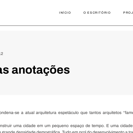
INÍCIO
O ESCRITÓRIO
PRO
12
s anotações
ondena-se a atual arquitetura espetáculo que tantos arquitetos “f
onstruir uma cidade em um pequeno espaço de tempo. E uma cidade c
grande densidade demográfica. Tudo em prol do desenvolvimento a to